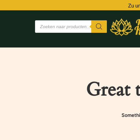
Zu un
Great 
Somethin