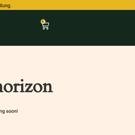
llung.
0
horizon
ing soon!